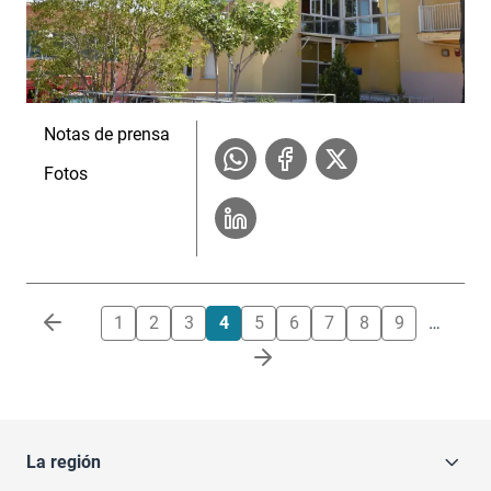
Notas de prensa
Fotos
Paginación
1
2
3
4
5
6
7
8
9
…
La región