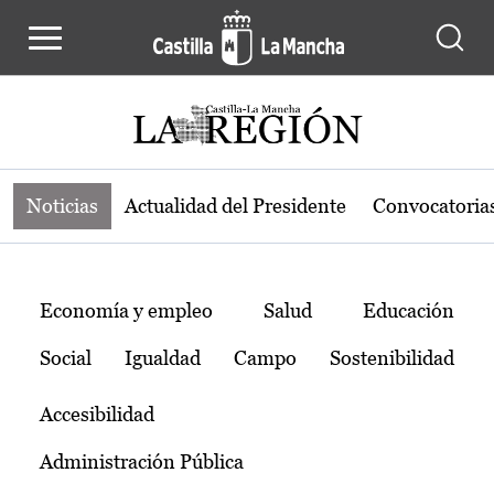
Noticias de la región de Castilla-L
Pasar al contenido principal
Noticias
Actualidad del Presidente
Convocatoria
Temas
Economía y empleo
Salud
Educación
Social
Igualdad
Campo
Sostenibilidad
Accesibilidad
Administración Pública