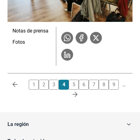
Notas de prensa
Fotos
Paginación
1
2
3
4
5
6
7
8
9
…
La región