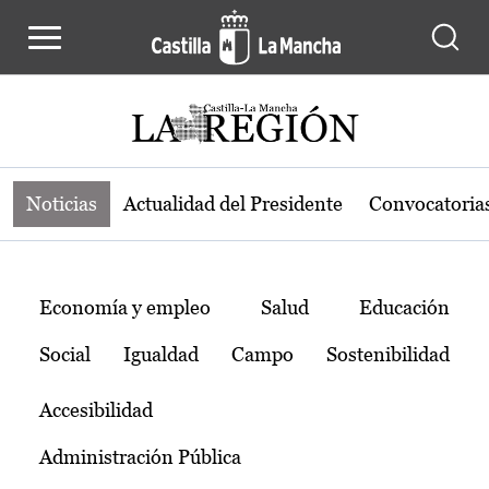
Noticias de la región de Castilla-L
Pasar al contenido principal
Noticias
Actualidad del Presidente
Convocatoria
Temas
Economía y empleo
Salud
Educación
Social
Igualdad
Campo
Sostenibilidad
Accesibilidad
Administración Pública