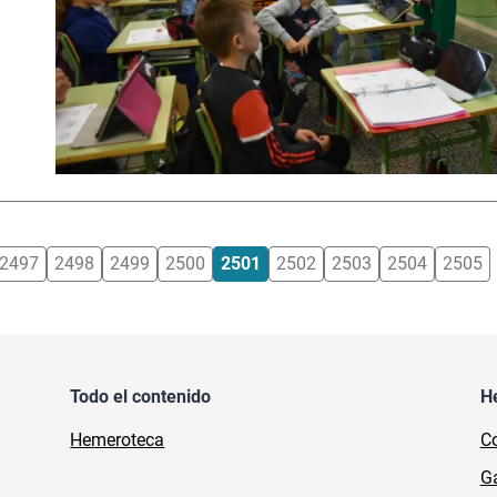
2497
2498
2499
2500
2501
2502
2503
2504
2505
Todo el contenido
H
Hemeroteca
Co
Ga