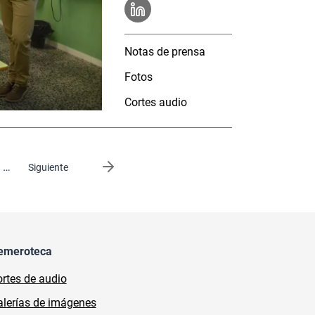
Notas de prensa
Fotos
Cortes audio
…
Siguiente página
Siguiente
emeroteca
rtes de audio
lerías de imágenes