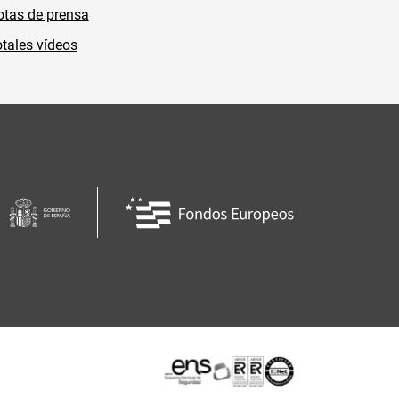
tas de prensa
tales vídeos
Certificaciones o