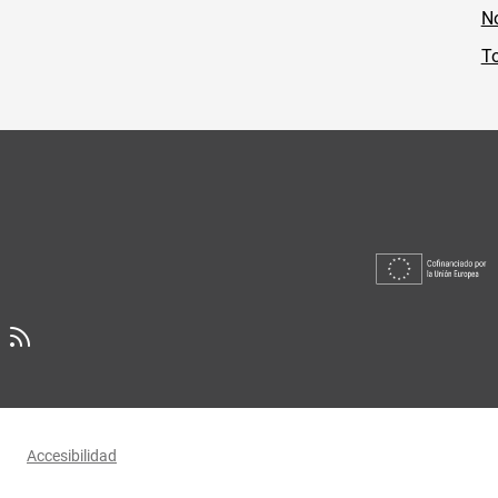
No
To
Accesibilidad