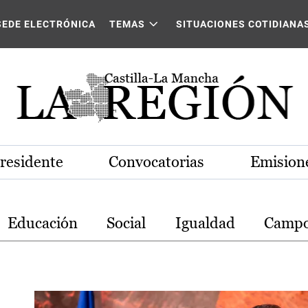
stilla-La Mancha
SEDE ELECTRÓNICA
TEMAS
SITUACIONES COTIDIANA
Presidente
Convocatorias
Emisione
Educación
Social
Igualdad
Camp