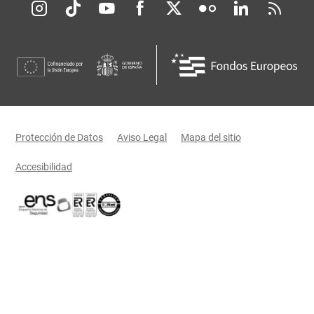
Redes sociales JCCM
Menú legal
Protección de Datos
Aviso Legal
Mapa del sitio
Accesibilidad
Certificaciones oficiales del Gobierno de Castilla-La Mancha