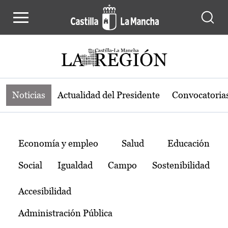
Noticias de la región de Castilla-L
Pasar al contenido principal
Noticias
Actualidad del Presidente
Convocatoria
Temas
Economía y empleo
Salud
Educación
Social
Igualdad
Campo
Sostenibilidad
Accesibilidad
Administración Pública