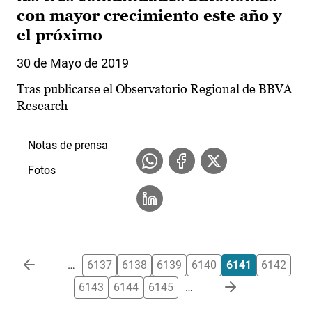
con mayor crecimiento este año y
el próximo
30 de Mayo de 2019
Tras publicarse el Observatorio Regional de BBVA
Research
Notas de prensa
Fotos
Paginación
…
6137
6138
6139
6140
6141
6142
6143
6144
6145
…