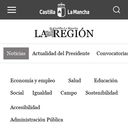
Noticias de la región de Castilla-L
Pasar al contenido principal
Noticias
Actualidad del Presidente
Convocatoria
Temas
Economía y empleo
Salud
Educación
Social
Igualdad
Campo
Sostenibilidad
Accesibilidad
Administración Pública