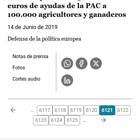
euros de ayudas de la PAC a
100.000 agricultores y ganaderos
14 de Junio de 2019
Defensa de la política europea
Notas de prensa
Fotos
Cortes audio
Paginación
…
6117
6118
6119
6120
6121
6122
6123
6124
6125
…