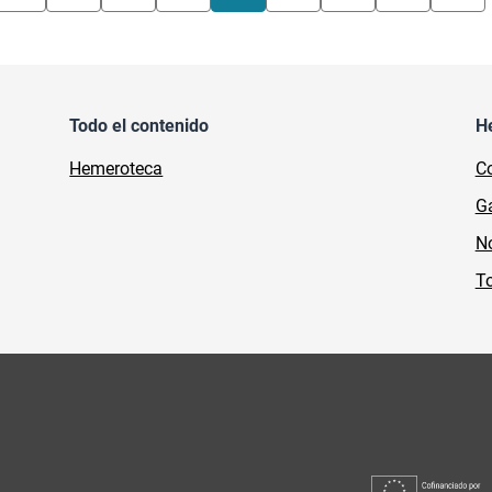
Todo el contenido
H
Hemeroteca
Co
Ga
No
To