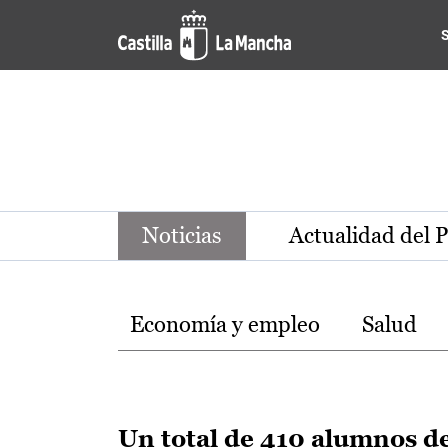
Noticias de la región de Ca
Pasar al contenido principal
Noticias
Actualidad del 
Temas
Economía y empleo
Salud
Un total de 410 alumnos d