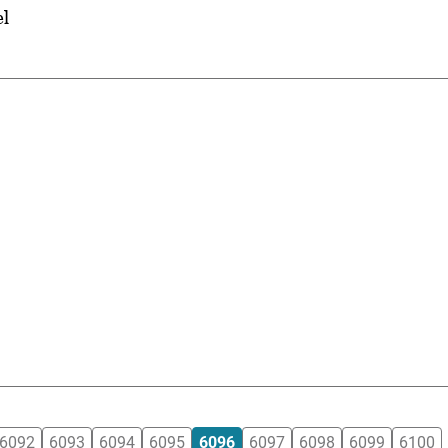
el
6092
6093
6094
6095
6096
6097
6098
6099
6100