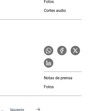
Fotos
Cortes audio
Notas de prensa
Fotos
…
Siguiente página
Siguiente