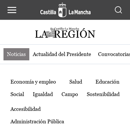
Noticias de la región de Castilla-L
Pasar al contenido principal
Noticias
Actualidad del Presidente
Convocatoria
Temas
Economía y empleo
Salud
Educación
Social
Igualdad
Campo
Sostenibilidad
Accesibilidad
Administración Pública