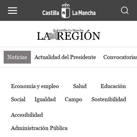
Noticias de la región de Castilla-L
Pasar al contenido principal
Noticias
Actualidad del Presidente
Convocatoria
Temas
Economía y empleo
Salud
Educación
Social
Igualdad
Campo
Sostenibilidad
Accesibilidad
Administración Pública