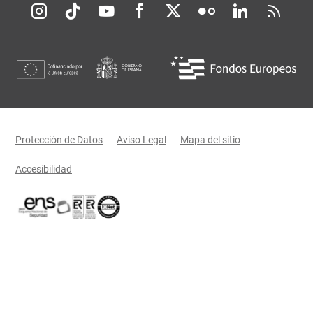
Redes sociales JCCM
Menú legal
Protección de Datos
Aviso Legal
Mapa del sitio
Accesibilidad
Certificaciones oficiales del Gobierno de Castilla-La Mancha