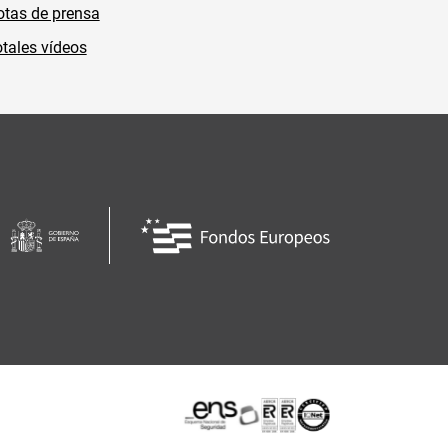
tas de prensa
tales vídeos
Certificaciones o