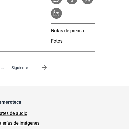
Notas de prensa
Fotos
…
Siguiente página
Siguiente
emeroteca
rtes de audio
lerías de imágenes