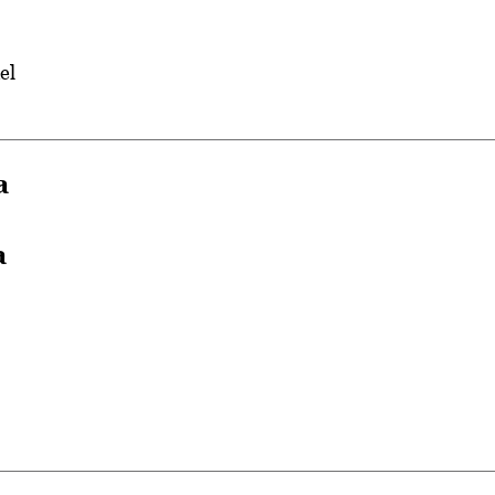
el
a
a