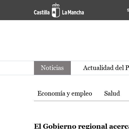
Noticias de la región de Ca
Pasar al contenido principal
Noticias
Actualidad del 
Temas
Economía y empleo
Salud
El Gobierno regional acerc