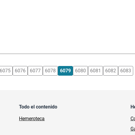
6075
6076
6077
6078
6079
6080
6081
6082
6083
Todo el contenido
H
Hemeroteca
Co
Ga