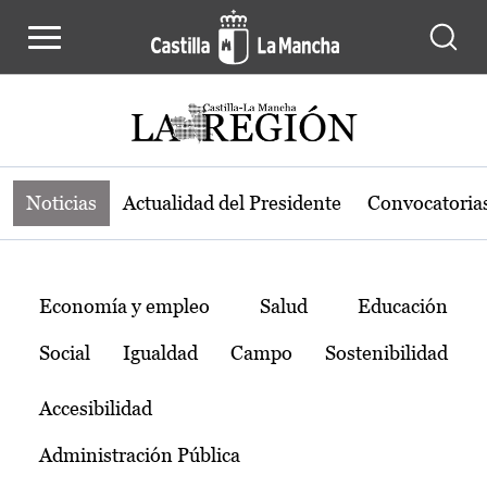
Noticias de la región de Castilla-L
Pasar al contenido principal
Noticias
Actualidad del Presidente
Convocatoria
Temas
Economía y empleo
Salud
Educación
Social
Igualdad
Campo
Sostenibilidad
Accesibilidad
Administración Pública