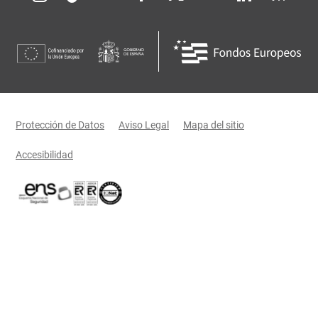
Menú legal
Protección de Datos
Aviso Legal
Mapa del sitio
Accesibilidad
Certificaciones oficiales del Gobierno de Castilla-La Mancha