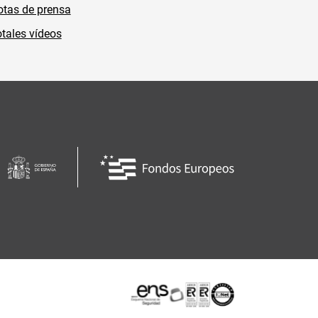
tas de prensa
tales vídeos
Certificaciones o