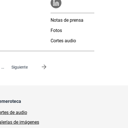
Notas de prensa
Fotos
Cortes audio
…
Siguiente página
Siguiente
emeroteca
rtes de audio
lerías de imágenes