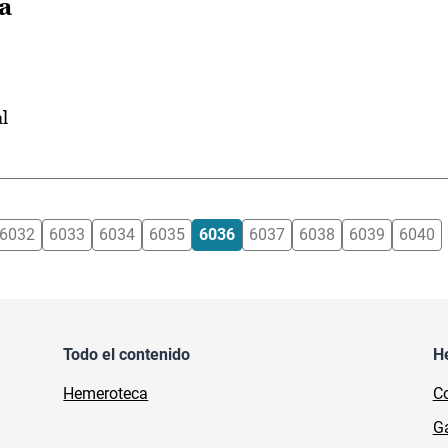
a
al
6032
6033
6034
6035
6036
6037
6038
6039
6040
Todo el contenido
H
Hemeroteca
Co
Ga