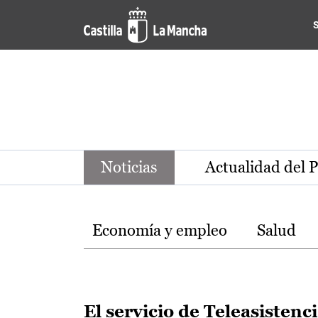
Noticias de la región de Ca
Pasar al contenido principal
Noticias
Actualidad del 
Temas
Economía y empleo
Salud
El servicio de Teleasistenc