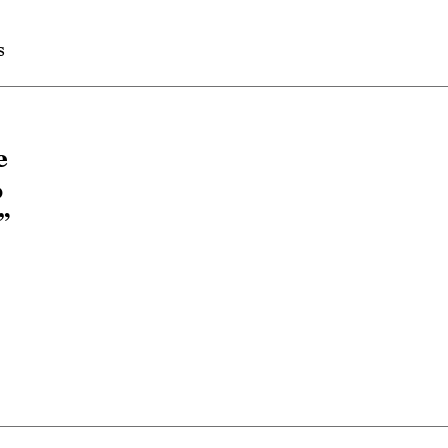
s
e
o
”