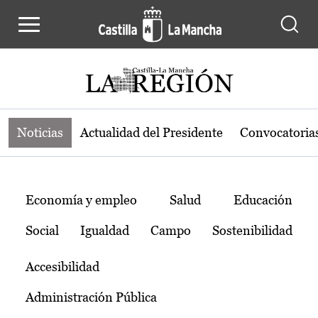
Noticias de la región de Castilla-L
Pasar al contenido principal
Noticias
Actualidad del Presidente
Convocatoria
Temas
Economía y empleo
Salud
Educación
Social
Igualdad
Campo
Sostenibilidad
Accesibilidad
Administración Pública