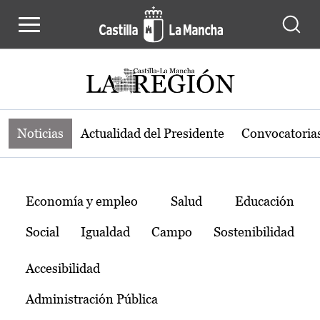
Noticias de la región de Castilla-L
Pasar al contenido principal
Noticias
Actualidad del Presidente
Convocatoria
Temas
Economía y empleo
Salud
Educación
Social
Igualdad
Campo
Sostenibilidad
Accesibilidad
Administración Pública