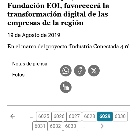
Fundación EOI, favorecerá la
transformación digital de las
empresas de la región
19 de Agosto de 2019
En el marco del proyecto ‘Industria Conectada 4.0’
Notas de prensa
Fotos
Paginación
…
6025
6026
6027
6028
6029
6030
6031
6032
6033
…