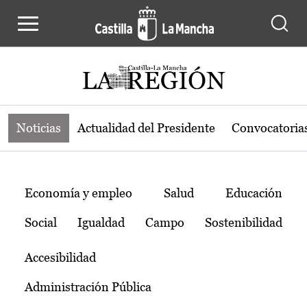
Noticias de la región de Castilla-L
Pasar al contenido principal
Noticias
Actualidad del Presidente
Convocatoria
Temas
Economía y empleo
Salud
Educación
Social
Igualdad
Campo
Sostenibilidad
Accesibilidad
Administración Pública