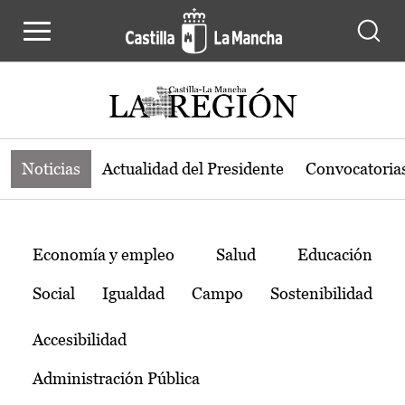
Noticias de la región de Castilla-L
Pasar al contenido principal
Noticias
Actualidad del Presidente
Convocatoria
Temas
Economía y empleo
Salud
Educación
Social
Igualdad
Campo
Sostenibilidad
Accesibilidad
Administración Pública