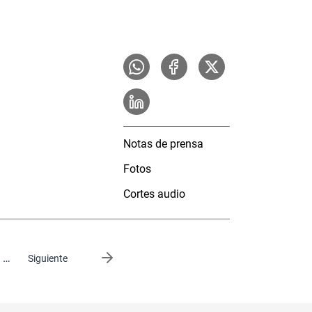
Notas de prensa
Fotos
Cortes audio
…
Siguiente página
Siguiente