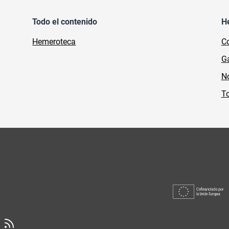
Todo el contenido
H
Hemeroteca
Co
Ga
No
To