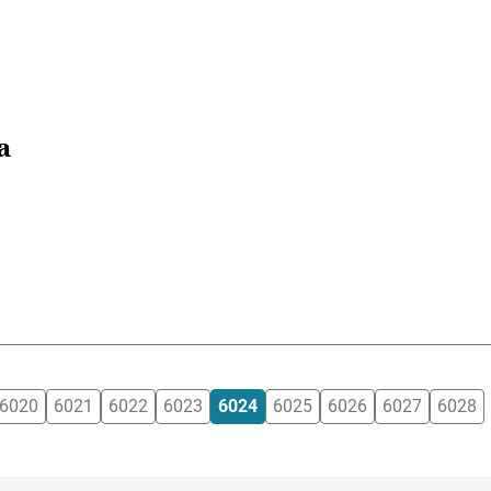
a
6020
6021
6022
6023
6024
6025
6026
6027
6028