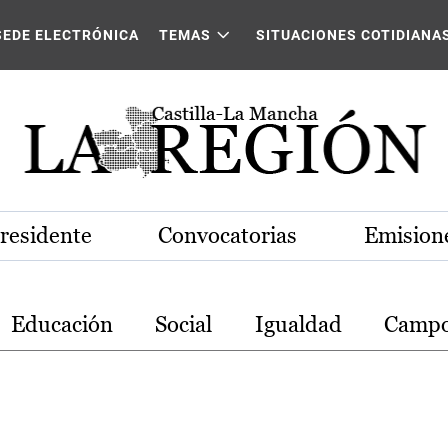
stilla-La Mancha
SEDE ELECTRÓNICA
TEMAS
SITUACIONES COTIDIANA
Presidente
Convocatorias
Emisione
Educación
Social
Igualdad
Camp