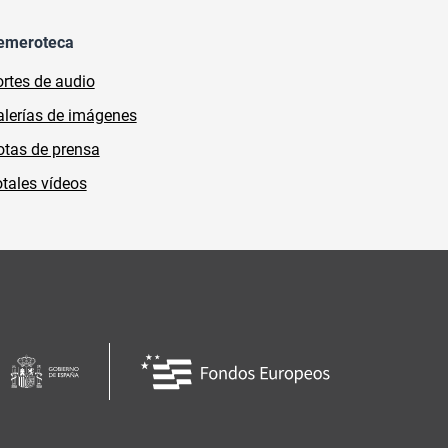
emeroteca
rtes de audio
lerías de imágenes
tas de prensa
tales vídeos