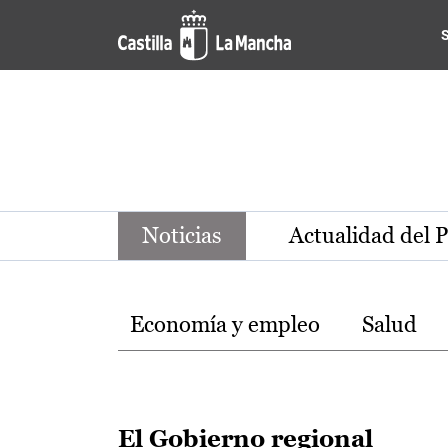
Noticias de la región de Ca
Pasar al contenido principal
Noticias
Actualidad del 
Temas
Economía y empleo
Salud
El Gobierno regional