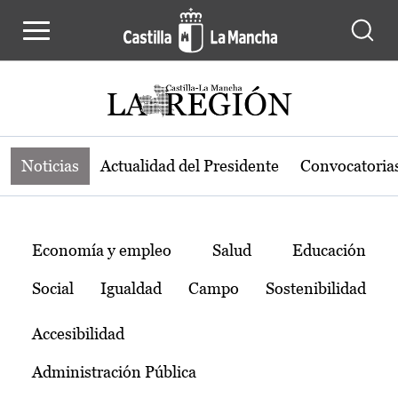
Noticias de la región de Castilla-L
Pasar al contenido principal
Noticias
Actualidad del Presidente
Convocatoria
Temas
Economía y empleo
Salud
Educación
Social
Igualdad
Campo
Sostenibilidad
Accesibilidad
Administración Pública