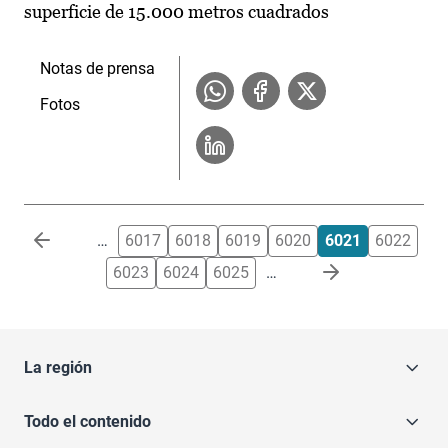
superficie de 15.000 metros cuadrados
Notas de prensa
Fotos
Paginación
…
6017
6018
6019
6020
6021
6022
6023
6024
6025
…
La región
Todo el contenido