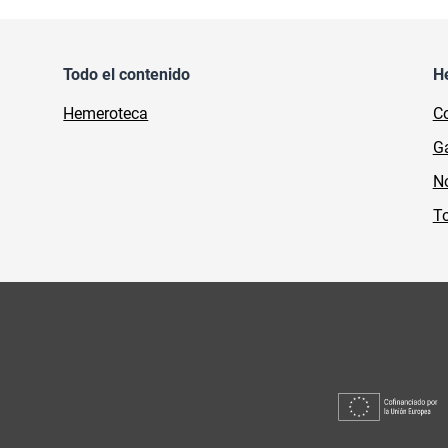
Todo el contenido
H
Hemeroteca
Co
Ga
No
To