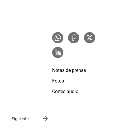
Notas de prensa
Fotos
Cortes audio
…
Siguiente página
Siguiente