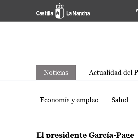
Noticias de la región de Ca
Pasar al contenido principal
Noticias
Actualidad del 
Temas
Economía y empleo
Salud
El presidente García-Page