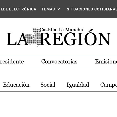
stilla-La Mancha
SEDE ELECTRÓNICA
TEMAS
SITUACIONES COTIDIANA
Presidente
Convocatorias
Emisione
Educación
Social
Igualdad
Camp