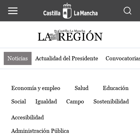
Noticias de la región de Castilla-L
Pasar al contenido principal
Noticias
Actualidad del Presidente
Convocatoria
Temas
Economía y empleo
Salud
Educación
Social
Igualdad
Campo
Sostenibilidad
Accesibilidad
Administración Pública