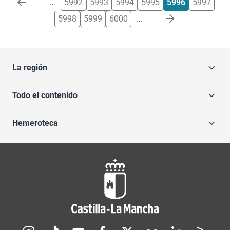
…
5992
5993
5994
5995
5996
5997
5998
5999
6000
…
La región
Todo el contenido
Hemeroteca