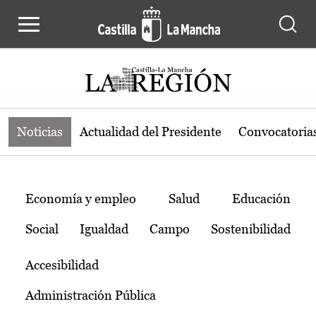
Noticias de la región de Castilla-L
Pasar al contenido principal
Noticias
Actualidad del Presidente
Convocatoria
Temas
Economía y empleo
Salud
Educación
Social
Igualdad
Campo
Sostenibilidad
Accesibilidad
Administración Pública