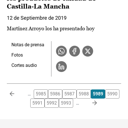
Castilla-La Mancha
12 de Septiembre de 2019
Martínez Arroyo los ha presentado hoy
Notas de prensa
Fotos
Cortes audio
Paginación
…
5985
5986
5987
5988
5989
5990
5991
5992
5993
…