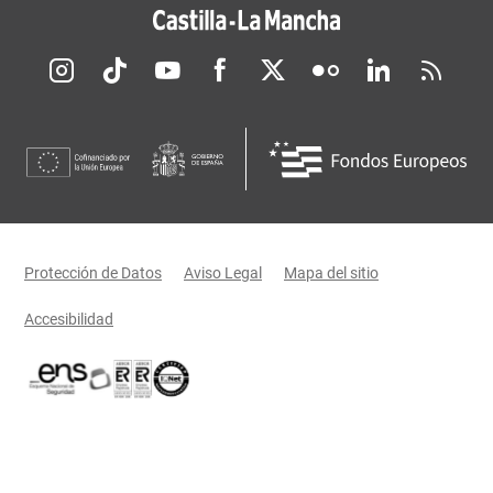
Redes sociales JCCM
Menú legal
Protección de Datos
Aviso Legal
Mapa del sitio
Accesibilidad
Certificaciones oficiales del Gobierno de Castilla-La Mancha