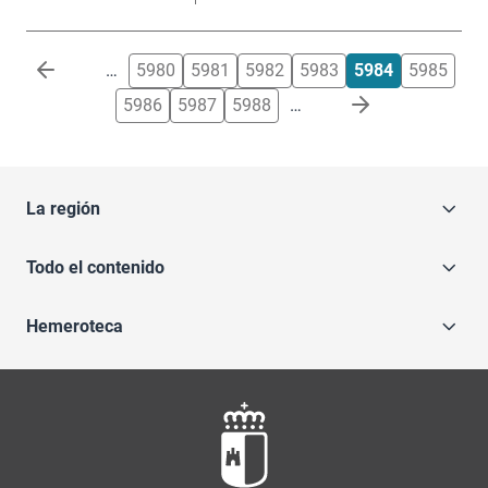
Paginación
…
5980
5981
5982
5983
5984
5985
5986
5987
5988
…
La región
Todo el contenido
Hemeroteca