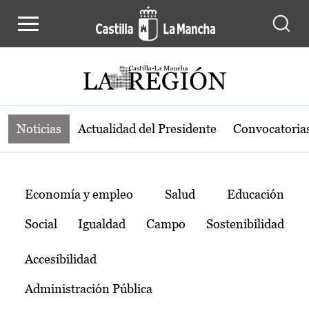
Noticias de la región de Castilla-L
Pasar al contenido principal
Noticias
Actualidad del Presidente
Convocatoria
Temas
Economía y empleo
Salud
Educación
Social
Igualdad
Campo
Sostenibilidad
Accesibilidad
Administración Pública