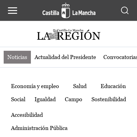
Noticias de la región de Castilla-L
Pasar al contenido principal
Noticias
Actualidad del Presidente
Convocatoria
Temas
Economía y empleo
Salud
Educación
Social
Igualdad
Campo
Sostenibilidad
Accesibilidad
Administración Pública