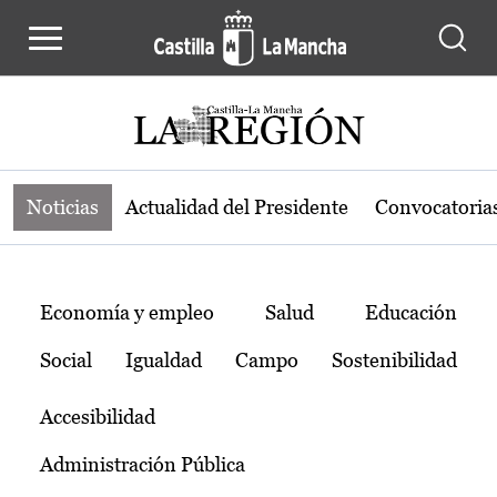
Noticias de la región de Castilla-L
Pasar al contenido principal
Noticias
Actualidad del Presidente
Convocatoria
Temas
Economía y empleo
Salud
Educación
Social
Igualdad
Campo
Sostenibilidad
Accesibilidad
Administración Pública