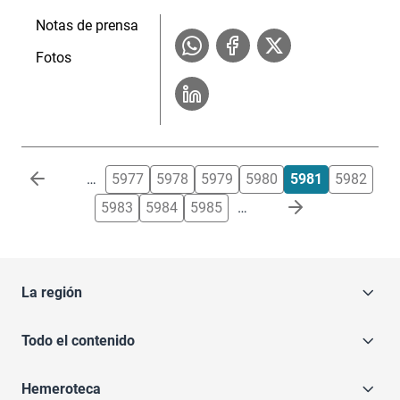
Notas de prensa
Fotos
Paginación
…
5977
5978
5979
5980
5981
5982
5983
5984
5985
…
La región
Todo el contenido
Hemeroteca