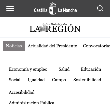
Noticias de la región de Castilla-L
Pasar al contenido principal
Noticias
Actualidad del Presidente
Convocatoria
Temas
Economía y empleo
Salud
Educación
Social
Igualdad
Campo
Sostenibilidad
Accesibilidad
Administración Pública