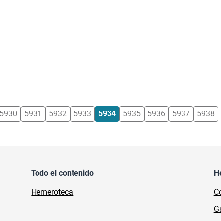
5930
5931
5932
5933
5934
5935
5936
5937
5938
Todo el contenido
H
Hemeroteca
Co
Ga