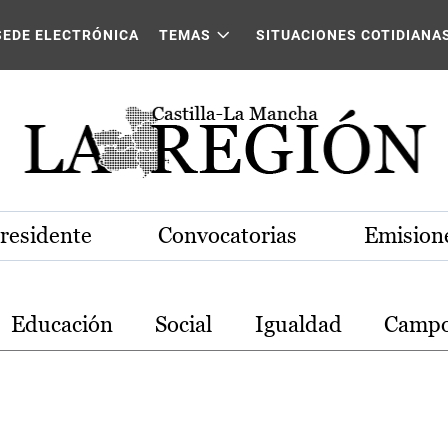
stilla-La Mancha
SEDE ELECTRÓNICA
TEMAS
SITUACIONES COTIDIANA
Presidente
Convocatorias
Emisione
Educación
Social
Igualdad
Camp