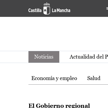
Noticias de la región de Ca
Pasar al contenido principal
Noticias
Actualidad del 
Temas
Economía y empleo
Salud
El Gobierno regional