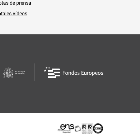
tas de prensa
tales vídeos
Certificaciones o