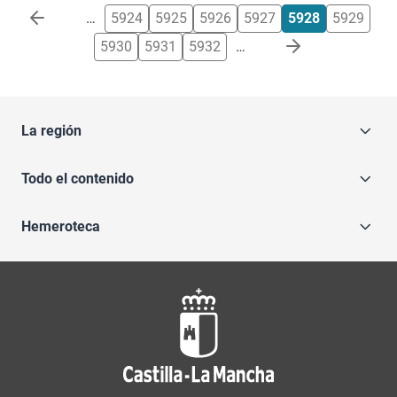
Paginación
…
5924
5925
5926
5927
5928
5929
5930
5931
5932
…
La región
Todo el contenido
Hemeroteca