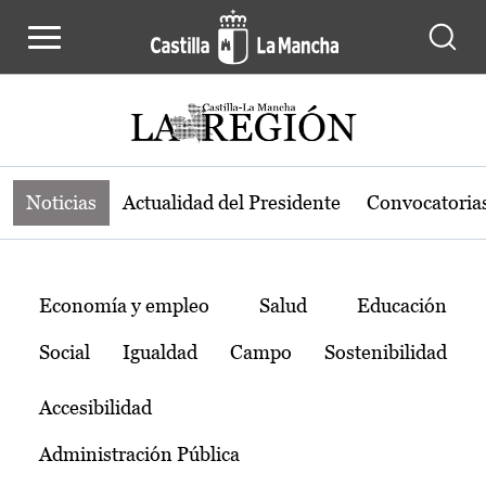
Noticias de la región de Castilla-L
Pasar al contenido principal
Noticias
Actualidad del Presidente
Convocatoria
Temas
Economía y empleo
Salud
Educación
Social
Igualdad
Campo
Sostenibilidad
Accesibilidad
Administración Pública