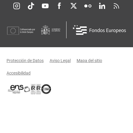
Redes sociales JCCM
Menú legal
Protección de Datos
Aviso Legal
Mapa del sitio
Accesibilidad
Certificaciones oficiales del Gobierno de Castilla-La Mancha