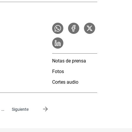
Notas de prensa
Fotos
Cortes audio
…
Siguiente página
Siguiente