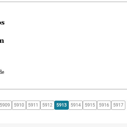
os
an
de
5909
5910
5911
5912
5913
5914
5915
5916
5917