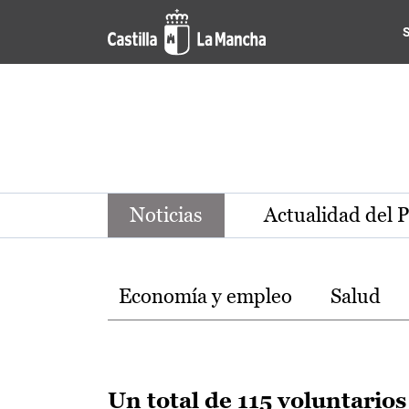
Noticias de la región de Ca
Pasar al contenido principal
Noticias
Actualidad del 
Temas
Economía y empleo
Salud
Un total de 115 voluntarios