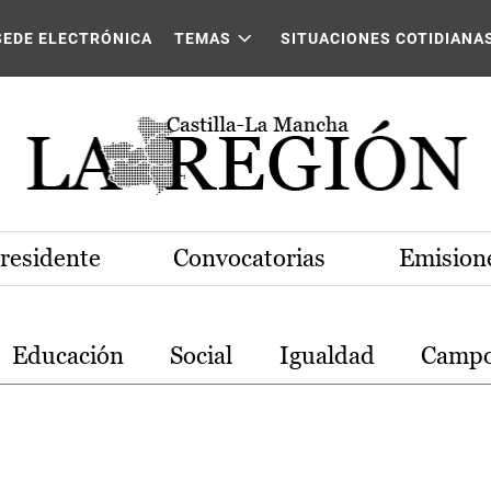
stilla-La Mancha
SEDE ELECTRÓNICA
TEMAS
SITUACIONES COTIDIANA
Presidente
Convocatorias
Emisione
Educación
Social
Igualdad
Camp