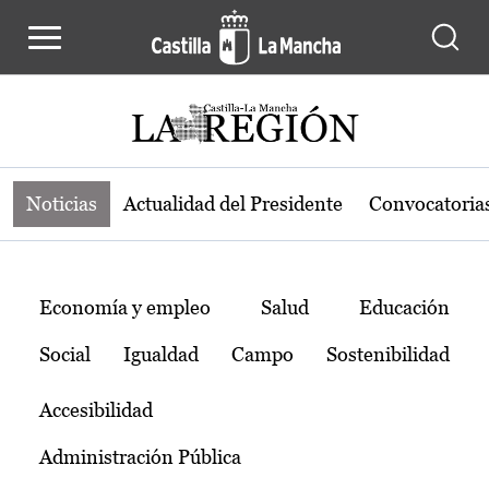
Noticias de la región de Castilla-L
Pasar al contenido principal
Noticias
Actualidad del Presidente
Convocatoria
Temas
Economía y empleo
Salud
Educación
Social
Igualdad
Campo
Sostenibilidad
Accesibilidad
Administración Pública