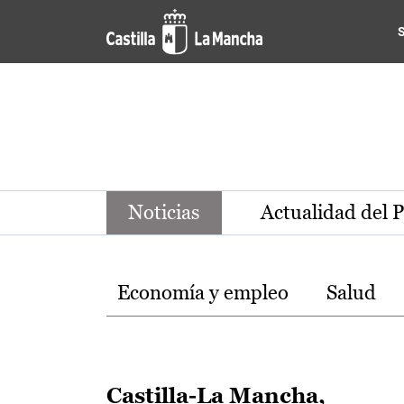
Noticias de la región de Ca
Pasar al contenido principal
Noticias
Actualidad del 
Temas
Economía y empleo
Salud
Castilla-La Mancha,