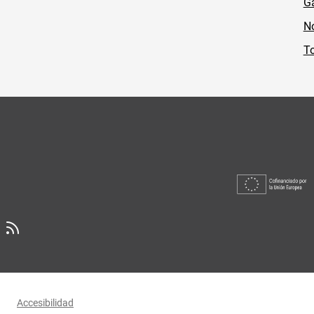
Ga
No
To
Accesibilidad