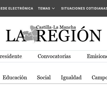
stilla-La Mancha
SEDE ELECTRÓNICA
TEMAS
SITUACIONES COTIDIANA
Presidente
Convocatorias
Emisione
Educación
Social
Igualdad
Camp