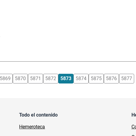
e
5869
5870
5871
5872
5873
5874
5875
5876
5877
Todo el contenido
H
Hemeroteca
Co