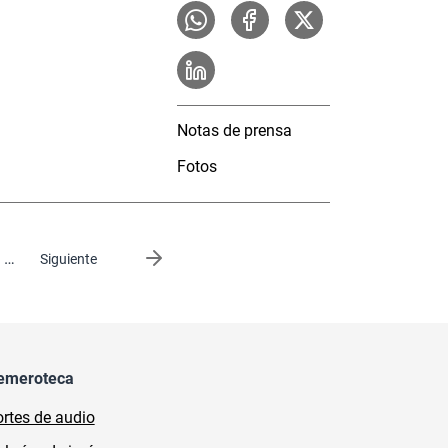
Notas de prensa
Fotos
…
Siguiente página
Siguiente
emeroteca
rtes de audio