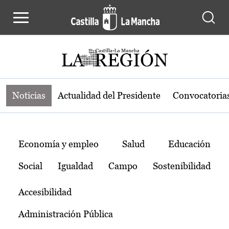
Noticias de la región de Castilla-L
Pasar al contenido principal
Noticias
Actualidad del Presidente
Convocatoria
Temas
Economía y empleo
Salud
Educación
Social
Igualdad
Campo
Sostenibilidad
Accesibilidad
Administración Pública