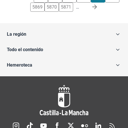
5869
5870
5871
…
La región
Todo el contenido
Hemeroteca
Redes sociales JCCM