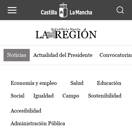
Noticias de la región de Castilla-L
Pasar al contenido principal
Noticias
Actualidad del Presidente
Convocatoria
Temas
Economía y empleo
Salud
Educación
Social
Igualdad
Campo
Sostenibilidad
Accesibilidad
Administración Pública