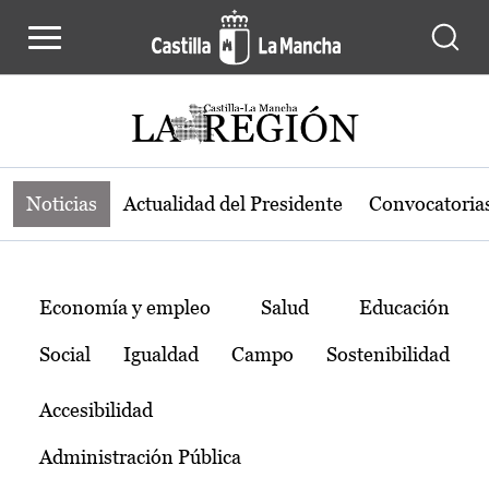
Noticias de la región de Castilla-L
Pasar al contenido principal
Noticias
Actualidad del Presidente
Convocatoria
Temas
Economía y empleo
Salud
Educación
Social
Igualdad
Campo
Sostenibilidad
Accesibilidad
Administración Pública