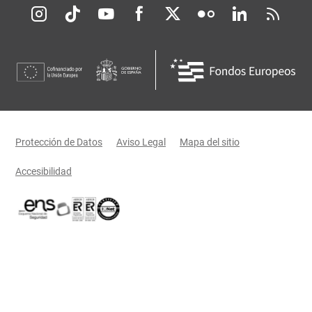
Redes sociales JCCM
Menú legal
Protección de Datos
Aviso Legal
Mapa del sitio
Accesibilidad
Certificaciones oficiales del Gobierno de Castilla-La Mancha