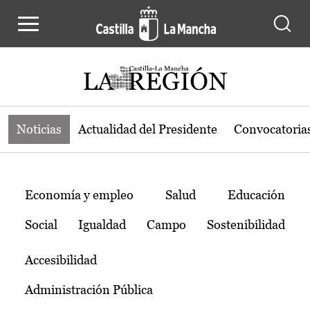
Noticias de la región de Castilla-L
Pasar al contenido principal
Noticias
Actualidad del Presidente
Convocatoria
Temas
Economía y empleo
Salud
Educación
Social
Igualdad
Campo
Sostenibilidad
Accesibilidad
Administración Pública