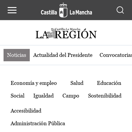
Noticias de la región de Castilla-L
Pasar al contenido principal
Noticias
Actualidad del Presidente
Convocatoria
Temas
Economía y empleo
Salud
Educación
Social
Igualdad
Campo
Sostenibilidad
Accesibilidad
Administración Pública