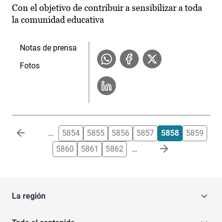
Con el objetivo de contribuir a sensibilizar a toda
la comunidad educativa
Notas de prensa
Fotos
Paginación
…
5854
5855
5856
5857
5858
5859
5860
5861
5862
…
La región