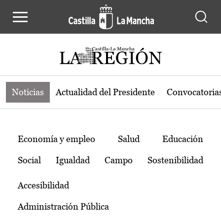
Noticias de la región de Castilla-L
Pasar al contenido principal
Noticias
Actualidad del Presidente
Convocatoria
Temas
Economía y empleo
Salud
Educación
Social
Igualdad
Campo
Sostenibilidad
Accesibilidad
Administración Pública