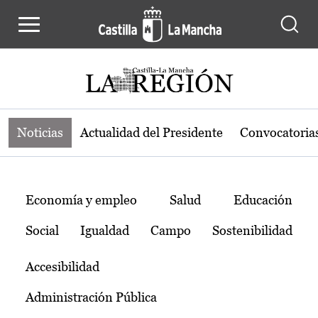
Noticias de la región de Castilla-L
Pasar al contenido principal
Noticias
Actualidad del Presidente
Convocatoria
Temas
Economía y empleo
Salud
Educación
Social
Igualdad
Campo
Sostenibilidad
Accesibilidad
Administración Pública