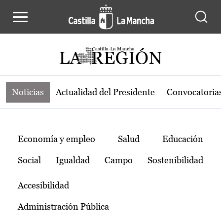
Noticias de la región de Castilla-L
Pasar al contenido principal
Noticias
Actualidad del Presidente
Convocatoria
Temas
Economía y empleo
Salud
Educación
Social
Igualdad
Campo
Sostenibilidad
Accesibilidad
Administración Pública