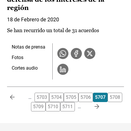
región
18 de Febrero de 2020
Se han recurrido un total de 31 acuerdos
Notas de prensa
Fotos
Cortes audio
Paginación
…
5703
5704
5705
5706
5707
5708
5709
5710
5711
…