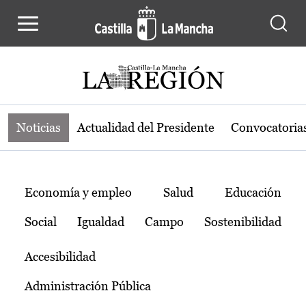
Noticias de la región de Castilla-L
Pasar al contenido principal
Noticias
Actualidad del Presidente
Convocatoria
Temas
Economía y empleo
Salud
Educación
Social
Igualdad
Campo
Sostenibilidad
Accesibilidad
Administración Pública