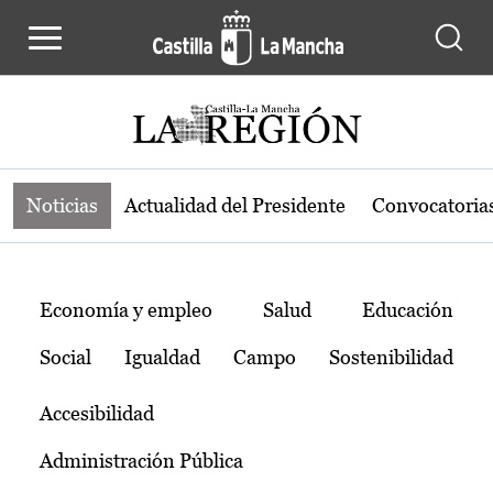
Noticias de la región de Castilla-L
Pasar al contenido principal
Noticias
Actualidad del Presidente
Convocatoria
Temas
Economía y empleo
Salud
Educación
Social
Igualdad
Campo
Sostenibilidad
Accesibilidad
Administración Pública