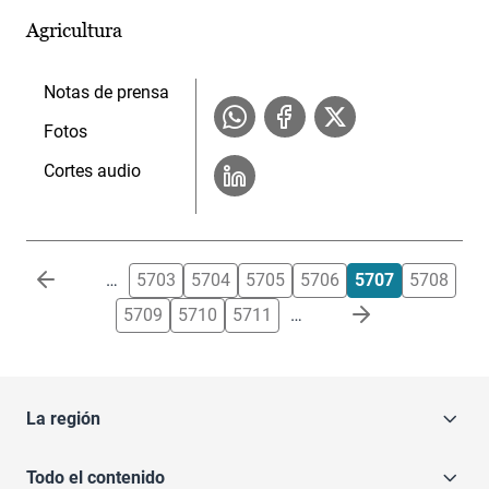
Agricultura
Notas de prensa
Fotos
Cortes audio
Paginación
…
5703
5704
5705
5706
5707
5708
5709
5710
5711
…
La región
Todo el contenido