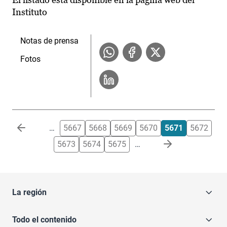
Instituto
Notas de prensa
Fotos
Paginación
…
5667
5668
5669
5670
5671
5672
5673
5674
5675
…
La región
Todo el contenido