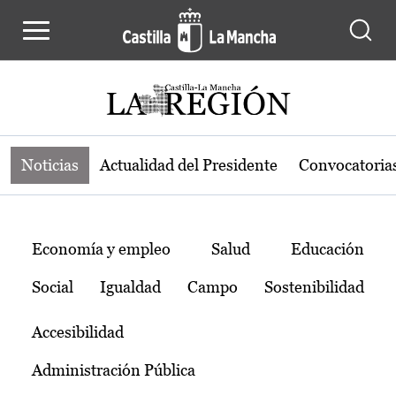
Noticias de la región de Castilla-L
Pasar al contenido principal
Noticias
Actualidad del Presidente
Convocatoria
Temas
Economía y empleo
Salud
Educación
Social
Igualdad
Campo
Sostenibilidad
Accesibilidad
Administración Pública