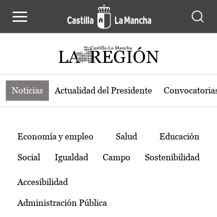
Noticias de la región de Castilla-L
Pasar al contenido principal
Noticias
Actualidad del Presidente
Convocatoria
Temas
Economía y empleo
Salud
Educación
Social
Igualdad
Campo
Sostenibilidad
Accesibilidad
Administración Pública