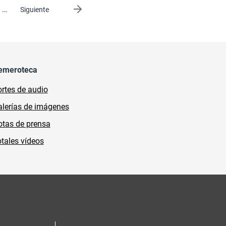
…
Siguiente página
Siguiente
emeroteca
rtes de audio
lerías de imágenes
tas de prensa
tales vídeos