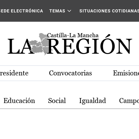
stilla-La Mancha
SEDE ELECTRÓNICA
TEMAS
SITUACIONES COTIDIANA
Presidente
Convocatorias
Emisione
Educación
Social
Igualdad
Camp