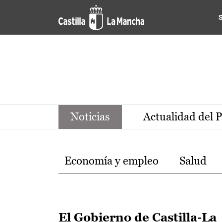
Noticias de la región de Ca
Pasar al contenido principal
Noticias
Actualidad del 
Temas
Economía y empleo
Salud
El Gobierno de Castilla-La