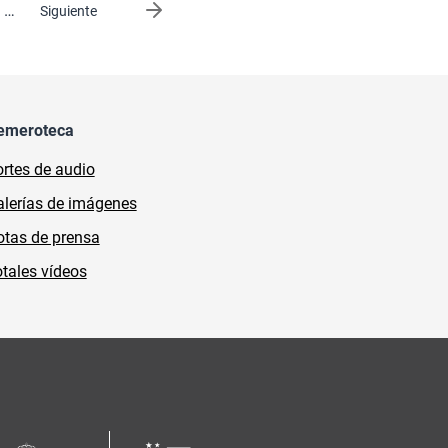
…
Siguiente página
Siguiente
emeroteca
rtes de audio
lerías de imágenes
tas de prensa
tales vídeos