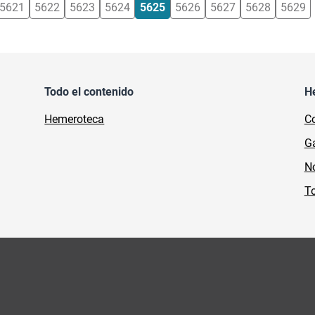
5621
5622
5623
5624
5625
5626
5627
5628
5629
Todo el contenido
H
Hemeroteca
Co
Ga
No
To