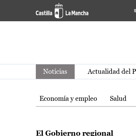
Noticias de la región de Ca
Pasar al contenido principal
Noticias
Actualidad del 
Temas
Economía y empleo
Salud
El Gobierno regional