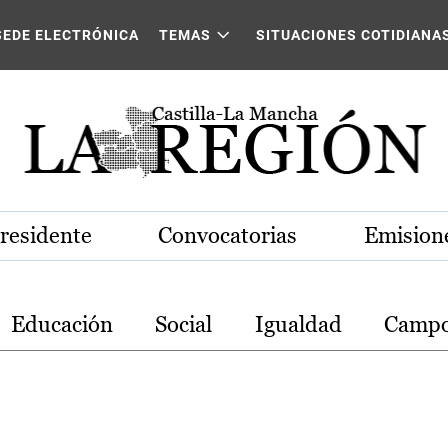
stilla-La Mancha
SEDE ELECTRÓNICA
TEMAS
SITUACIONES COTIDIANA
Presidente
Convocatorias
Emisione
Educación
Social
Igualdad
Camp