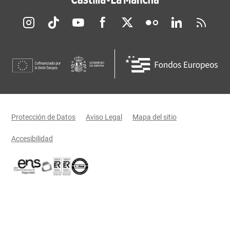
Redes sociales JCCM
Menú legal
Protección de Datos
Aviso Legal
Mapa del sitio
Accesibilidad
Certificaciones oficiales del Gobierno de Castilla-La Mancha