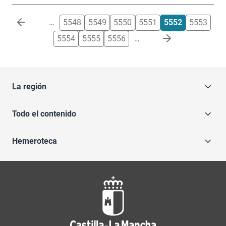
Paginación
…
5548
5549
5550
5551
5552
5553
5554
5555
5556
…
La región
Todo el contenido
Hemeroteca