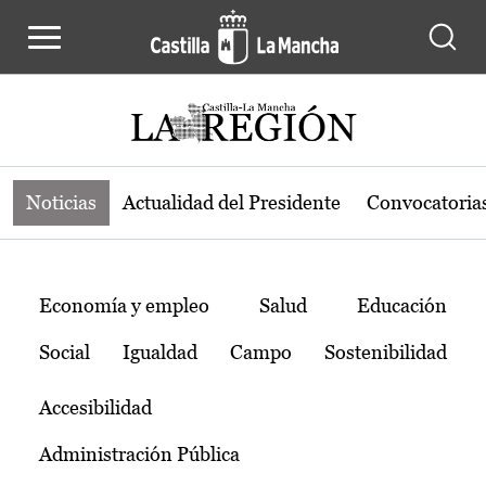
Noticias de la región de Castilla-L
Pasar al contenido principal
Noticias
Actualidad del Presidente
Convocatoria
Temas
Economía y empleo
Salud
Educación
Social
Igualdad
Campo
Sostenibilidad
Accesibilidad
Administración Pública