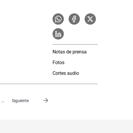
Notas de prensa
Fotos
Cortes audio
…
Siguiente página
Siguiente