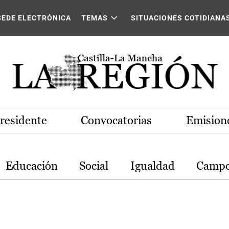
stilla-La Mancha
SEDE ELECTRÓNICA
TEMAS
SITUACIONES COTIDIANA
Presidente
Convocatorias
Emisione
Educación
Social
Igualdad
Camp