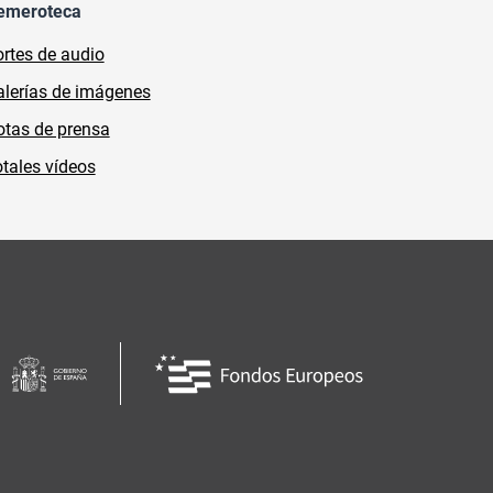
emeroteca
rtes de audio
lerías de imágenes
tas de prensa
tales vídeos