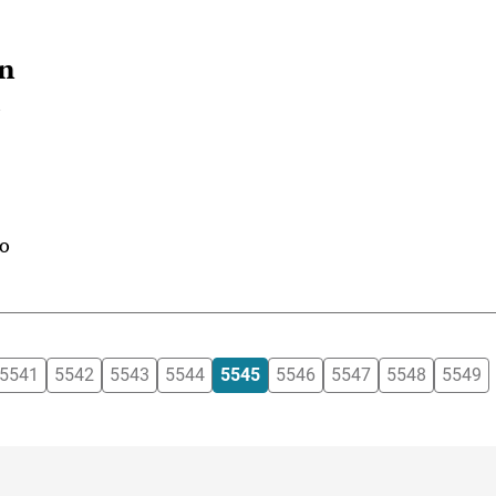
ón
e
lo
5541
5542
5543
5544
5545
5546
5547
5548
5549