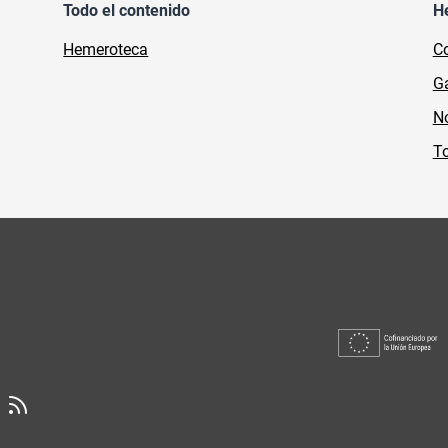
Todo el contenido
H
Hemeroteca
Co
Ga
No
To