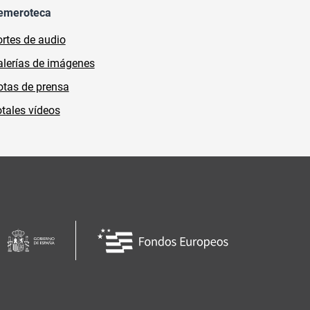
emeroteca
rtes de audio
lerías de imágenes
tas de prensa
tales vídeos