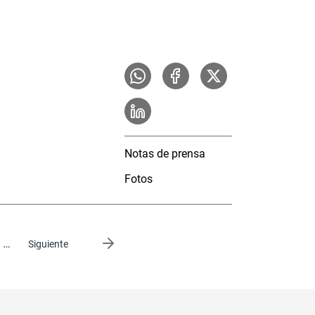
Notas de prensa
Fotos
…
Siguiente página
Siguiente