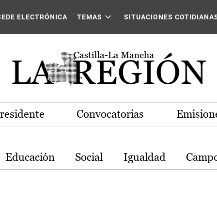
stilla-La Mancha
SEDE ELECTRÓNICA
TEMAS
SITUACIONES COTIDIANA
Presidente
Convocatorias
Emisione
Educación
Social
Igualdad
Camp