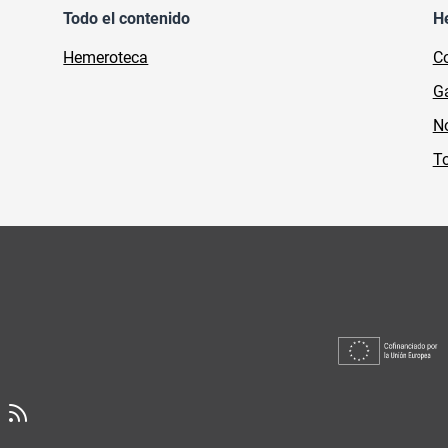
Todo el contenido
H
Hemeroteca
Co
Ga
No
To