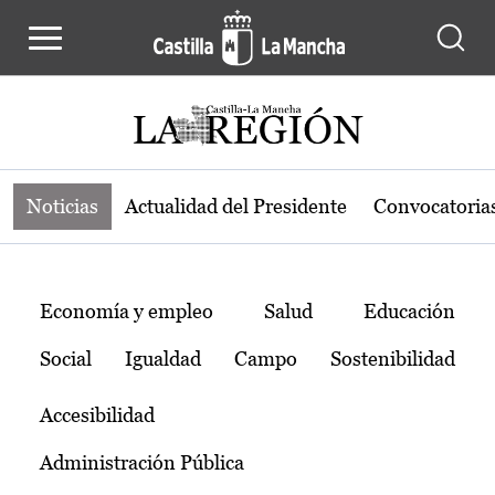
Noticias de la región de Castilla-L
Pasar al contenido principal
Noticias
Actualidad del Presidente
Convocatoria
Temas
Economía y empleo
Salud
Educación
Social
Igualdad
Campo
Sostenibilidad
Accesibilidad
Administración Pública