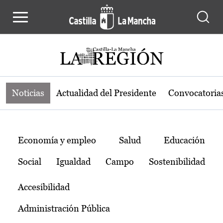
Noticias de la región de Castilla-L
Pasar al contenido principal
Noticias
Actualidad del Presidente
Convocatoria
Temas
Economía y empleo
Salud
Educación
Social
Igualdad
Campo
Sostenibilidad
Accesibilidad
Administración Pública