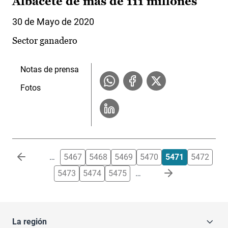
Albacete de más de 111 millones
30 de Mayo de 2020
Sector ganadero
Notas de prensa
Fotos
Paginación
…
5467
5468
5469
5470
5471
5472
5473
5474
5475
…
La región