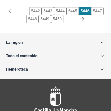
Paginación
…
5442
5443
5444
5445
5446
5447
5448
5449
5450
…
La región
Todo el contenido
Hemeroteca