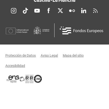
Redes sociales JCCM
Menú legal
Protección de Datos
Aviso Legal
Mapa del sitio
Accesibilidad
Certificaciones oficiales del Gobierno de Castilla-La Mancha