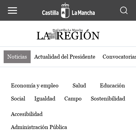
Noticias de la región de Castilla-L
Pasar al contenido principal
Noticias
Actualidad del Presidente
Convocatoria
Temas
Economía y empleo
Salud
Educación
Social
Igualdad
Campo
Sostenibilidad
Accesibilidad
Administración Pública